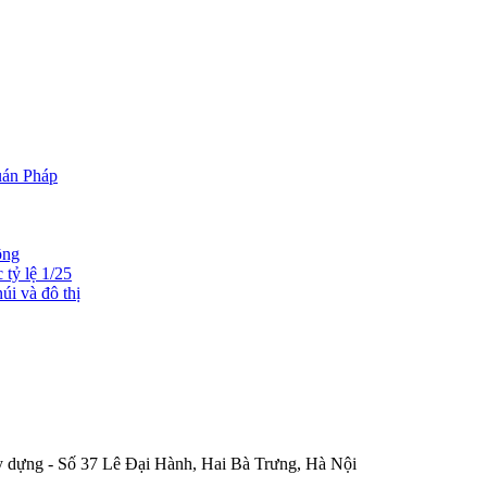
uán Pháp
ông
 tỷ lệ 1/25
úi và đô thị
 dựng - Số 37 Lê Đại Hành, Hai Bà Trưng, Hà Nội