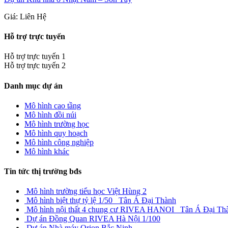
Giá: Liên Hệ
Hỗ trợ trực tuyến
Hỗ trợ trực tuyến 1
Hỗ trợ trực tuyến 2
Danh mục dự án
Mô hình cao tầng
Mô hình đồi núi
Mô hình trường học
Mô hình quy hoạch
Mô hình công nghiệp
Mô hình khác
Tin tức thị trường bđs
Mô hình trường tiểu học Việt Hùng 2
Mô hình biệt thự tỷ lệ 1/50_ Tân Á Đại Thành
Mô hình nội thất 4 chung cư RIVEA HANOI _Tân Á Đại Th
Dự án Đồng Quan RIVEA Hà Nội 1/100
Dự án Nhà máy Orion Bắc Ninh