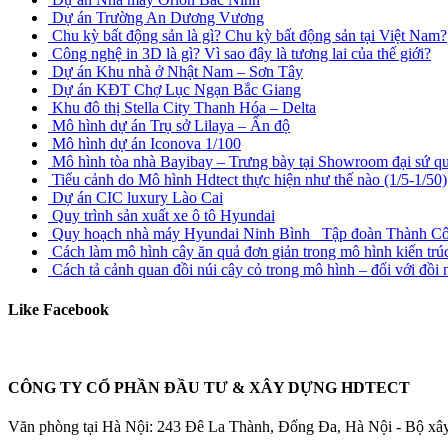
Dự án Trường An Dương Vương
Chu kỳ bất động sản là gì? Chu kỳ bất động sản tại Việt Nam?
Công nghệ in 3D là gì? Vì sao đây là tương lai của thế giới?
Dự án Khu nhà ở Nhật Nam – Sơn Tây
Dự án KĐT Chợ Lục Ngạn Bắc Giang
Khu đô thị Stella City Thanh Hóa – Delta
Mô hình dự án Trụ sở Lilaya – Ấn độ
Mô hình dự án Iconova 1/100
Mô hình tòa nhà Bayibay – Trưng bày tại Showroom đại sứ q
Tiểu cảnh do Mô hình Hdtect thực hiện như thế nào (1/5-1/50)
Dự án CIC luxury Lào Cai
Quy trình sản xuất xe ô tô Hyundai
Quy hoạch nhà máy Hyundai Ninh Bình _Tập đoàn Thành C
Cách làm mô hình cây ăn quả đơn giản trong mô hình kiến trúc
Cách tả cảnh quan đồi núi cây cỏ trong mô hình – đối với đồi n
Like Facebook
CÔNG TY CỔ PHẦN ĐẦU TƯ & XÂY DỰNG HDTECT
Văn phòng tại Hà Nội: 243 Đê La Thành, Đống Đa, Hà Nội - Bộ xây